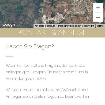
Keyboard shortcuts
Image may be subject to copyright
Terms
KONTAKT & ANREISE
Haben Sie Fragen?
Wenn es noch offene Fragen oder spezielle
Anliegen gibt, zögern Sie nicht sich mit uns in
Verbindung zu setzen.
Wir werden uns bemühen, Ihre Wünsche und
Anfragen so bald als möglich zu beantworten.