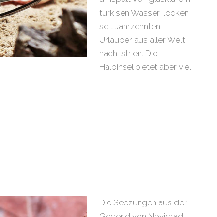
türkisen Wasser, locken
seit Jahrzehnten
Urlauber aus aller Welt
nach Istrien. Die
Halbinsel bietet aber viel
Die Seezungen aus der
Gegend von Novigrad