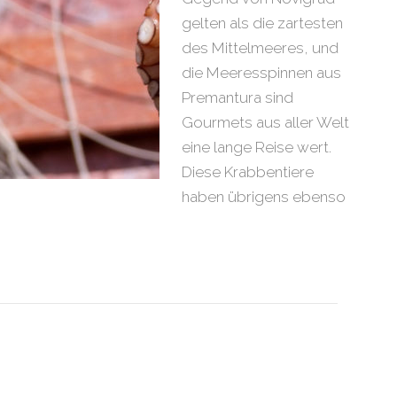
gelten als die zartesten
des Mittelmeeres, und
die Meeresspinnen aus
Premantura sind
Gourmets aus aller Welt
eine lange Reise wert.
Diese Krabbentiere
haben übrigens ebenso