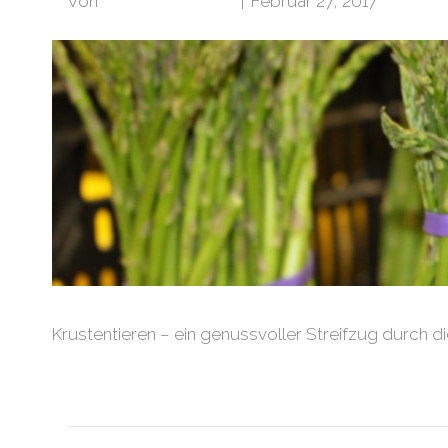
Von
Klubarbeit Admin
|
Februar 27, 2017
Krustentieren – ein genussvoller Streifzug durch die
Weiterlesen