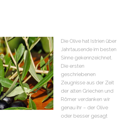
Die Olive hat Istrien über
Jahrtausende im besten
Sinne gekennzeichnet.
Die ersten
geschriebenen
Zeugnisse aus der Zeit
der alten Griechen und
Römer verdanken wir
genau ihr – der Olive
oder besser gesagt