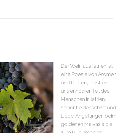
Der Wein aus Istrien ist
eine Poesie von Aromen
und Düften, er ist ein
untrennbarer Teil des
Menschen in Istrien,
seiner Leidenschaft und
Liebe. Angefangen beim
goldenen Malvasia bis
zum Rubinrot des