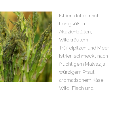
Istrien duftet nach
honigsüßen
Akazienblüten,
Wildkräutern,
Trüffelpilzen und Meer.
Istrien schmeckt nach
fruchtigem Malvazija,
würzigem Prsut,
aromatischem Käse,
Wild, Fisch und