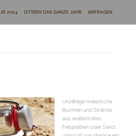
IR 2024
ISTRIEN DAS GANZE JAHR
ANFRAGEN
Unzählige malerische
Buchten und Strände
aus weißem Kies,
Felsplatten oder Sand,
umspült von glasklarem