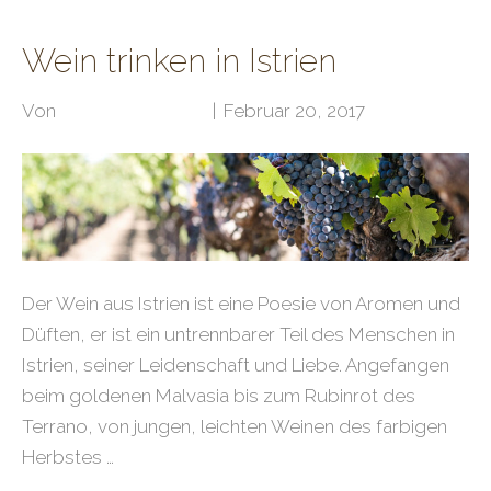
Wein trinken in Istrien
Von
Klubarbeit Admin
|
Februar 20, 2017
Der Wein aus Istrien ist eine Poesie von Aromen und
Düften, er ist ein untrennbarer Teil des Menschen in
Istrien, seiner Leidenschaft und Liebe. Angefangen
beim goldenen Malvasia bis zum Rubinrot des
Terrano, von jungen, leichten Weinen des farbigen
Herbstes …