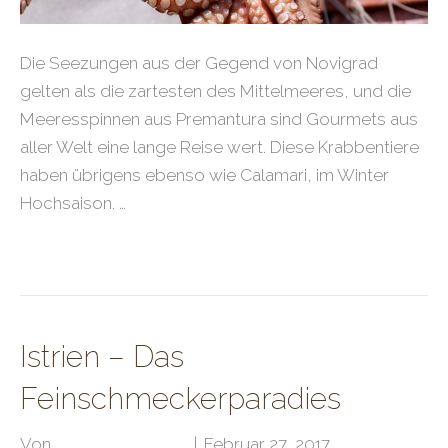
Die Seezungen aus der Gegend von Novigrad
gelten als die zartesten des Mittelmeeres, und die
Meeresspinnen aus Premantura sind Gourmets aus
aller Welt eine lange Reise wert. Diese Krabbentiere
haben übrigens ebenso wie Calamari, im Winter
Hochsaison. …
Weiterlesen
Istrien – Das
Feinschmeckerparadies
Von
Klubarbeit Admin
|
Februar 27, 2017