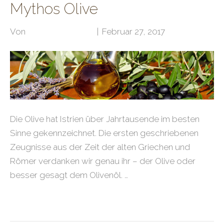
Mythos Olive
Von
Klubarbeit Admin
|
Februar 27, 2017
Die Olive hat Istrien über Jahrtausende im besten
Sinne gekennzeichnet. Die ersten geschriebenen
Zeugnisse aus der Zeit der alten Griechen und
Römer verdanken wir genau ihr – der Olive oder
besser gesagt dem Olivenöl. …
Weiterlesen