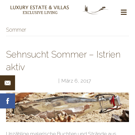
NA
Sommer
Sehnsucht Sommer – Istrien
aktiv
Von
Klubarbeit Admin
|
März 6, 2017
Unzählige malerische Buchten und Strände aus